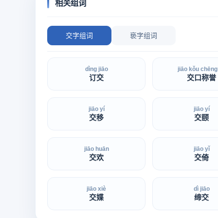
相关组词
交字组词
亵字组词
dìng jiāo
jiāo kǒu chēng
订交
交口称誉
jiāo yí
jiāo yí
交移
交颐
jiāo huān
jiāo yǐ
交欢
交倚
jiāo xiè
dì jiāo
交媟
缔交