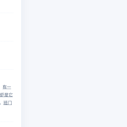
有一
虾是它
班门