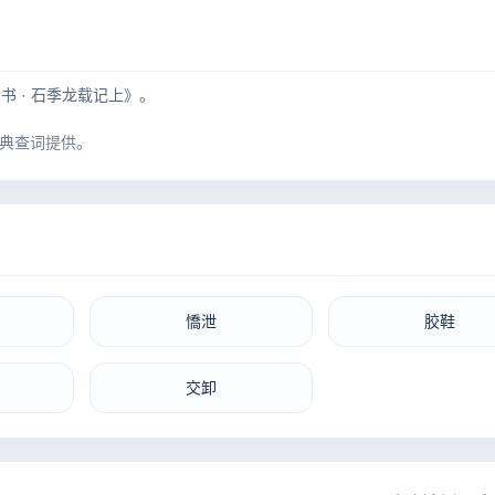
书 · 石季龙载记上》。
典查词提供。
憍泄
胶鞋
交卸