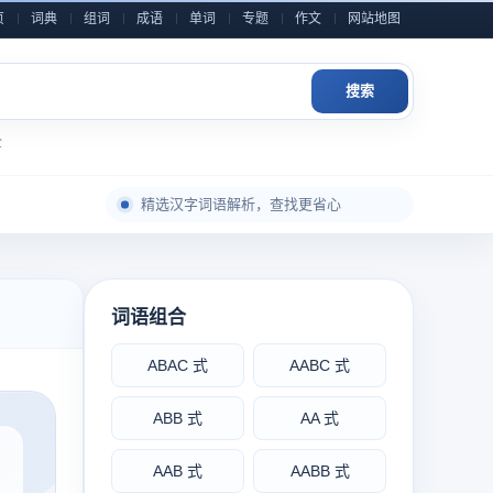
页
词典
组词
成语
单词
专题
作文
网站地图
搜索
全
每日积累一点，表达自然更从容
精选汉字词语解析，查找更省心
成语典故与写作素材，随查随用
近义反义辨析整理，用词表达更准确
小学到高中语文内容，分类检索更高效
词语组合
作文金句和素材灵感，积累写作不发愁
ABAC 式
AABC 式
每日积累一点，表达自然更从容
ABB 式
AA 式
AAB 式
AABB 式