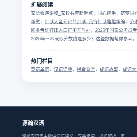
扩展阅读
家长会演讲稿_家校共育新起点：同心携手，筑梦同
新意
灯谜大全元宵节灯谜_元宵灯谜雅趣新编
范
网准考证打印入口打不开咋办
2025年国家公务员
2020年一本录取分数线是多少？这些数据帮你参考
热门栏目
英语单词
汉语词典
拼音查字
成语故事
成语大
源瀚汉语
源瀚汉语集中提供词语释义、汉字组词、成语解析、英