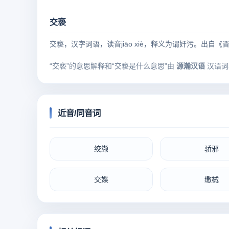
交亵
交亵，汉字词语，读音jiāo xiè，释义为谓奸污。出自《晋
“交亵”的意思解释和“交亵是什么意思”由
源瀚汉语
汉语词
近音/同音词
绞缬
骄邪
交媟
缴械