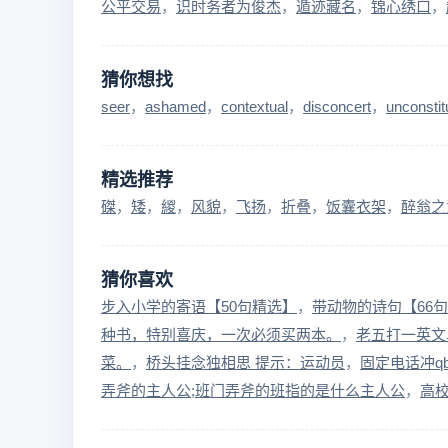
公平交易
识时务者为俊杰
遁迹藏名
锦心绣口
猜你想找
seer
ashamed
contextual
disconcert
unconstit
精选推荐
磔
矮
緵
风貌
飞扬
折叠
饭囊衣架
醉翁之
猜你喜欢
步入小学的寄语【50句精选】
带动物的诗句【66
种书，特别喜庆，一次必须买两本。
老五打一英文
菜。
桥头挂念独相思 提示：运动员
固定电话冲q
弄斧的主人公;班门弄斧的班指的是什么主人公
高