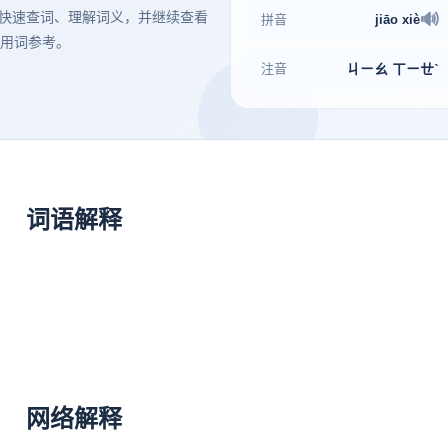
，方便快速查词、理解词义，并继续查看
🔊
拼音
jiāo
xiè
用词参考。
注音
ㄐㄧㄠ ㄒㄧㄝˋ
词语解释
网络解释