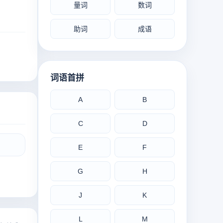
量词
数词
助词
成语
词语首拼
A
B
C
D
E
F
G
H
J
K
L
M