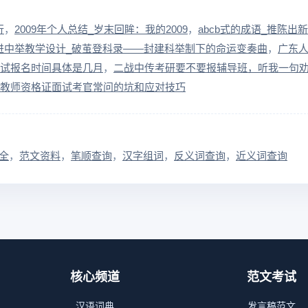
行
2009年个人总结_岁末回眸：我的2009
abcb式的成语_推陈出
进中举教学设计_破茧登科录——封建科举制下的命运变奏曲
广东
考试报名时间具体是几月
二战中传考研要不要报辅导班，听我一句
教师资格证面试考官常问的坑和应对技巧
全
范文资料
笔顺查询
汉字组词
反义词查询
近义词查询
核心频道
范文考试
汉语词典
发言稿范文