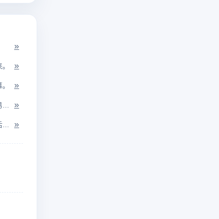
»
»
来。
»
慕。
»
袖子长，有利于起舞。原指有所依靠，事情就容易成功。后形容有财势会耍手...
»
指事物的发展是一个过程。它总是循着时间的先后逐渐演变而成的。观察它的...