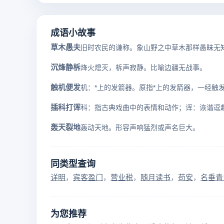
成语小故事
草木愚夫
沉烽静柝
烽火熄灭，柝声寂静。比喻边疆无战事。
触机便发
插科打诨
轰天裂地
轰动天地。形容声响猛烈或声名巨大。
同类型查询
详明
宾客盈门
营业税
随月读书
苟安
名垂青
为您推荐