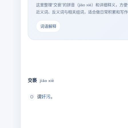
这里整理“交亵”的拼音（jiāo xiè）和详细释义
近义词、反义词与相关组词，适合做日常积累和写作
词语解释
交亵
jiāo xiè
谓
奸污
。
◎