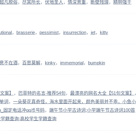
超凡脱俗
尽其所长
伏地圣人
情深意重
断壁残璋
精明强干
utional
brasserie
pessimist
insurrection
jet
kitty
意不在酒
百思莫解
kinky
immemorial
bumpkin
句文案】
巴菲特的名言-推荐54句
最漂亮的网名大全【51句文案】
单词
一朵葵花真奇怪，海水里面开起来，颜色美丽并不乖，小鱼小
b_固定电话冲qq币号码
端午节小学古诗词;小学端午节古诗词100首
校学籍查询;高校学生学籍查询