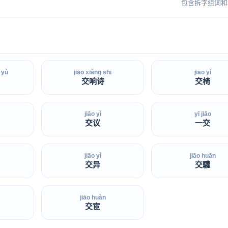
包含拆字组词和
 yù
jiāo xiǎng shī
jiāo yǐ
交响诗
交椅
jiāo yì
yī jiāo
交议
一交
jiāo yì
jiāo huān
交异
交驩
jiāo huàn
交宦