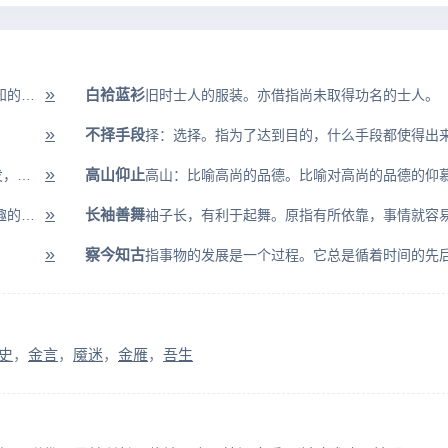
»
白袷蓝衫
旧时农民的谦称。象山野之中草木那样愚昧无知的人。也指人对农民的蔑称。
旧时士人的服装。亦借指尚未取得功名的士人。
»
不择手段
择：选择。指为了达到目的，什么手段都使得出
»
高山仰止
机：*上的发箭器。原指*上的发箭器，一经触发，箭便射出。后亦指人...
高山：比喻高尚的品德。比喻对高尚的品德的仰
»
长袖善舞
科：指古典戏曲中的表情和动作；诨：诙谐逗趣的话。戏曲、曲艺演员在表演...
»
察今知古
史
金言
魇迷
金雁
吾生