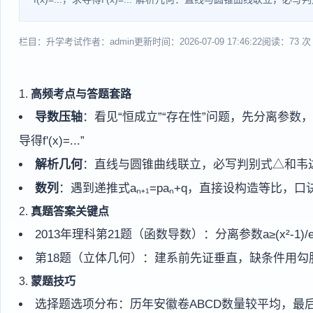
栏目：升学考试
作者：admin
更新时间：2026-07-09 17:46:22
阅读：73 次
1.
高频考点与答题套路
导数压轴
：看见“恒成立”“存在性”问题，先分离参数，不
导得f'(x)=...”
解析几何
：直线与圆锥曲线联立，必写判别式△和韦达定理，弦长
数列
：遇到递推式aₙ₊₁=paₙ+q，直接设构造等比，
2.
真题答案关键点
2013年理科第21题（函数导数）：分离参数a≥(x²-1)/
第18题（立体几何）：建系前先证垂直，缺条件用勾
3.
蒙题技巧
选择题选项分布：历年安徽卷ABCD数量较平均，最