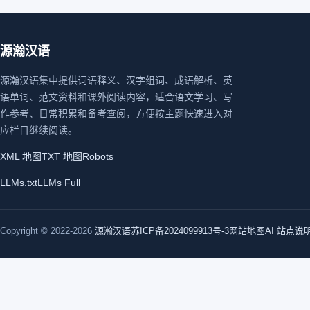
源瀚汉语
源瀚汉语集中提供词语释义、汉字组词、成语解析、英
语单词、范文资料和课外阅读内容，适合语文学习、写
作参考、日常积累和备考查阅，方便按主题快速进入对
应栏目继续阅读。
XML 地图
TXT 地图
Robots
LLMs.txt
LLMs Full
Copyright © 2022-2026
源瀚汉语
苏ICP备2024099913号-3
网站地图
AI 站点说