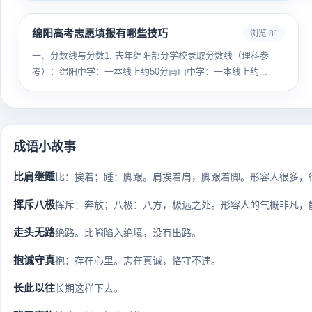
绵阳高考志愿填报有哪些技巧
浏览 81
一、分数线与分数1. 去年绵阳部分学校录取分数线（理科参
考）：绵阳中学：一本线上约50分南山中学：一本线上约...
成语小故事
比肩继踵
比：挨着；踵：脚跟。肩挨着肩，脚跟着脚。形容人很多，很拥挤
挥斥八极
挥斥：奔放；八极：八方，极远之处。形容人的气概非凡，
走头无路
绝路。比喻陷入绝境，没有出路。
抱诚守真
抱：存在心里。志在真诚，恪守不违。
长此以往
长期这样下去。