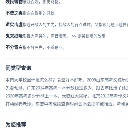
残民害物
摧残百姓，损害财物。
不费之惠
指白白得到的好处。
避实击虚
指避开敌人的主力，找敌人的弱点进攻。又指谈问题回避要害。 
鬼哭狼嚎
形容大声哭叫，声音凄厉。 >> 鬼哭狼嚎的故事
不分青白
指不分黑白，不辨是非。
同类型查询
中南大学校园环境怎么样？食堂好不好吃
2009山东高考文综
先看预测
广东2014年高考一本分数线是多少，跟去年比涨了还
2020年高考多少分能上一本，录取线大揭秘
北京2013高考作
打动阅卷老师
东营中考成绩查询时间会不会提前或推迟
考研
为您推荐