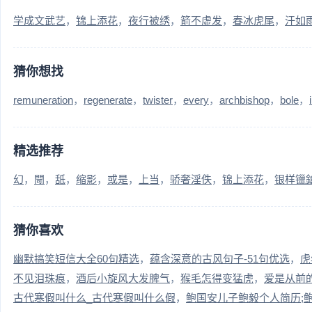
学成文武艺
锦上添花
夜行被绣
箭不虚发
春冰虎尾
汗如
猜你想找
remuneration
regenerate
twister
every
archbishop
bole
精选推荐
幻
閜
舐
缩影
或是
上当
骄奢淫佚
锦上添花
银样镴
猜你喜欢
幽默搞笑短信大全60句精选
蕴含深意的古风句子-51句优选
虎
不见泪珠痕
酒后小旋风大发脾气
猴毛怎得变猛虎
爱是从前
古代寒假叫什么_古代寒假叫什么假
鲍国安儿子鲍毅个人简历;