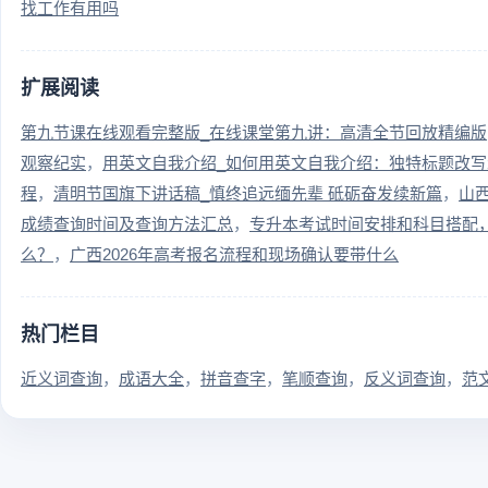
找工作有用吗
扩展阅读
第九节课在线观看完整版_在线课堂第九讲：高清全节回放精编版
观察纪实
用英文自我介绍_如何用英文自我介绍：独特标题改写
程
清明节国旗下讲话稿_慎终追远缅先辈 砥砺奋发续新篇
山
成绩查询时间及查询方法汇总
专升本考试时间安排和科目搭配
么？
广西2026年高考报名流程和现场确认要带什么
热门栏目
近义词查询
成语大全
拼音查字
笔顺查询
反义词查询
范