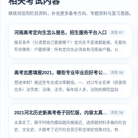
相关考试内容
继续浏览同栏目资料，补充更多备考方向、专题资料与复习思路。
河南高考定向生怎么报名，招生服务平台入口
浏览 87
报名条件（分清楚自己要报哪个）定向生不是谁都能报，先看你
符合哪条：户籍铁律：所有定向生必须具有河南省户籍。公...
高考志愿填报2021，哪些专业毕业后好考公务员
浏览 99
想进体制？报这些专业成功率翻倍。一、对口专业名单（招录岗
位多）法学类：法律、法学。每年招人多，法院检察院监狱...
2021河北历史新高考卷子回忆版，内容太真实了
浏览 59
太真实了，跟平时练的模拟题风格接近，选择题材料多偏向社会
史、文化史，大题考了近代社会变迁和全球史视角对比，有...