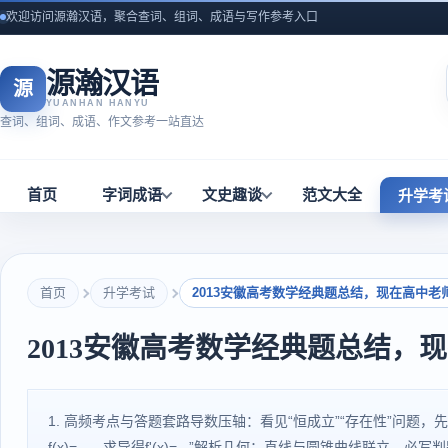
欢迎访问源瀚汉语，聚合查词、组词、成语与写作参考入口
源瀚汉语
源
YUANHAN HANYU
查词、组词、成语、作文参考一站直达
首页
字词成语
文史趣谈
范文大全
升学考
首页
升学考试
2013安徽高考数学经典题总结，现在高中老
2013安徽高考数学经典题总结，
1. 高频考点与答题套路导数压轴：看见“恒成立”“存在性”问题
f(x)=...，求导得f'(x)=...”解析几何：直线与圆锥曲线联立，必写