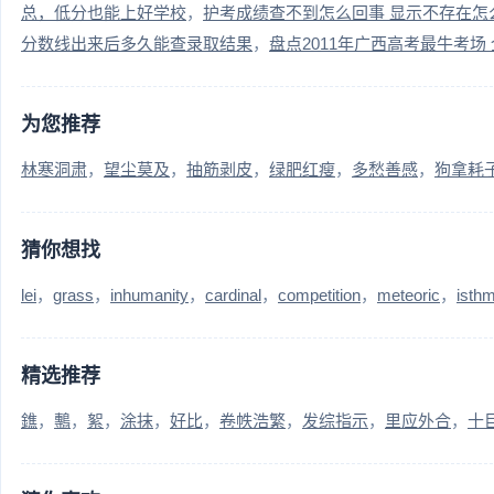
总，低分也能上好学校
护考成绩查不到怎么回事 显示不存在怎
分数线出来后多久能查录取结果
盘点2011年广西高考最牛考场
为您推荐
林寒洞肃
望尘莫及
抽筋剥皮
绿肥红瘦
多愁善感
狗拿耗
猜你想找
lei
grass
inhumanity
cardinal
competition
meteoric
isth
精选推荐
鐎
鷒
絮
涂抹
好比
卷帙浩繁
发综指示
里应外合
十