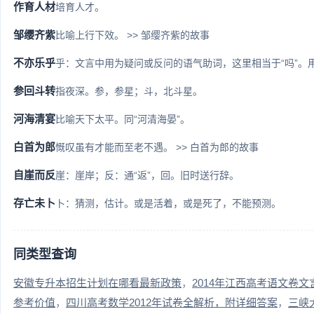
作育人材
培育人才。
邹缨齐紫
比喻上行下效。 >> 邹缨齐紫的故事
不亦乐乎
乎：文言中用为疑问或反问的语气助词，这里相当于“吗”。用来
参回斗转
指夜深。参，参星；斗，北斗星。
河海清宴
比喻天下太平。同“河清海晏”。
白首为郎
慨叹虽有才能而至老不遇。 >> 白首为郎的故事
自崖而反
崖：崖岸；反：通“返”，回。旧时送行辞。
存亡未卜
卜：猜测，估计。或是活着，或是死了，不能预测。
同类型查询
安徽专升本招生计划在哪看最新政策
2014年江西高考语文卷
参考价值
四川高考数学2012年试卷全解析，附详细答案
三峡