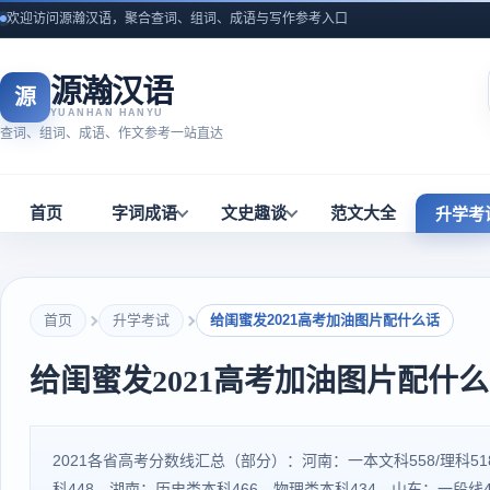
欢迎访问源瀚汉语，聚合查词、组词、成语与写作参考入口
源瀚汉语
源
YUANHAN HANYU
查词、组词、成语、作文参考一站直达
首页
字词成语
文史趣谈
范文大全
升学考
首页
升学考试
给闺蜜发2021高考加油图片配什么话
给闺蜜发2021高考加油图片配什
2021各省高考分数线汇总（部分）：河南：一本文科558/理科51
科448。湖南：历史类本科466，物理类本科434。山东：一段线44