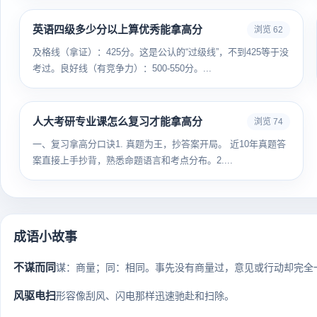
英语四级多少分以上算优秀能拿高分
浏览 62
及格线（拿证）：425分。这是公认的“过级线”，不到425等于没
考过。良好线（有竞争力）：500-550分。...
人大考研专业课怎么复习才能拿高分
浏览 74
一、复习拿高分口诀1. 真题为王，抄答案开局。 近10年真题答
案直接上手抄背，熟悉命题语言和考点分布。2....
成语小故事
不谋而同
谋：商量；同：相同。事先没有商量过，意见或行动却完全一致。
风驱电扫
形容像刮风、闪电那样迅速驰赴和扫除。