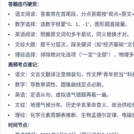
答题技巧硬货：
语文阅读：答案常在首尾段，分点答题按“观点+原文+
数学选择：选数字就蒙“0、1、-1”，图形题直接量。
英语阅读：照搬原文词句多半是坑，同义替换才对。
文综大题：题干分层次，踩关键词（如“经济基础”“文
理综选择：排除绝对化选项（“一定”“全部”），物理
高频考点速记：
语文：文言文翻译注意倒装句，作文押“青年担当”“科
数学：导数单调性、圆锥曲线定点必刷。
英语：定语从句、虚拟语气错题再看一遍。
文综：地理气候分布、历史辛亥革命意义、政治供给
理综：化学元素周期表推断、生物孟德尔定律、电磁
时间节点：