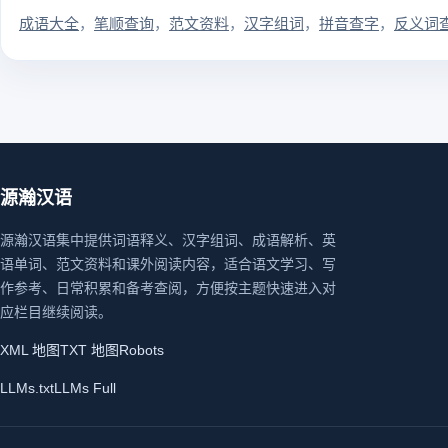
成语大全
笔顺查询
范文资料
汉字组词
拼音查字
反义词
源瀚汉语
源瀚汉语集中提供词语释义、汉字组词、成语解析、英
语单词、范文资料和课外阅读内容，适合语文学习、写
作参考、日常积累和备考查阅，方便按主题快速进入对
应栏目继续阅读。
XML 地图
TXT 地图
Robots
LLMs.txt
LLMs Full