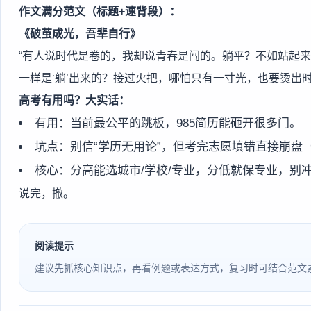
作文满分范文（标题+速背段）：
《破茧成光，吾辈自行》
“有人说时代是卷的，我却说青春是闯的。躺平？不如站起
一样是‘躺’出来的？接过火把，哪怕只有一寸光，也要烫出时
高考有用吗？大实话：
有用：当前最公平的跳板，985简历能砸开很多门。
坑点：别信“学历无用论”，但考完志愿填错直接崩盘
核心：分高能选城市/学校/专业，分低就保专业，别
说完，撤。
阅读提示
建议先抓核心知识点，再看例题或表达方式，复习时可结合范文