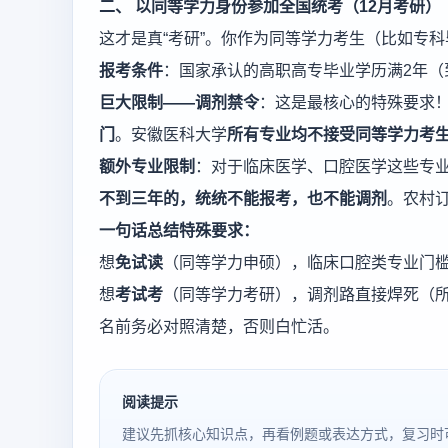
二、 以同等学力身份参加全国统考（12月考研）
这才是真“考研”。你作为同等学力考生（比如专
报考条件
：国家承认的高职高专毕业学历满2年
巨大限制——调剂禁令
：这是最核心的特殊要求
门
。安徽医科大学
所有专业均不接受同等学力考
额外专业限制
：对于临床医学、口腔医学这些专
不到三年的，统统不能报考，也不能调剂
。农村
一句话总结特殊要求：
想
免试读
（同等学力申硕），临床口腔类专业门槛
想
考试考
（同等学力考研），调剂路直接焊死（
名前务必对照清楚，否则白忙活。
阅读提示
建议先抓核心知识点，再看例题或表达方式，复习时