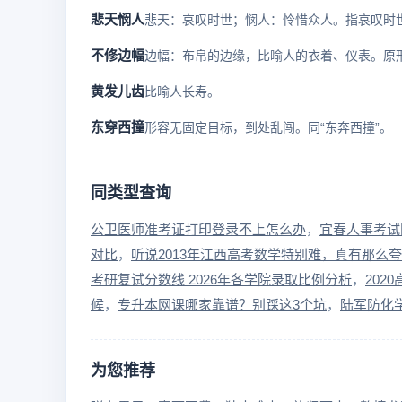
悲天悯人
不修边幅
黄发儿齿
比喻人长寿。
东穿西撞
形容无固定目标，到处乱闯。同“东奔西撞”。
同类型查询
公卫医师准考证打印登录不上怎么办
宜春人事考试
对比
听说2013年江西高考数学特别难，真有那么
考研复试分数线 2026年各学院录取比例分析
202
候
专升本网课哪家靠谱？别踩这3个坑
陆军防化
为您推荐