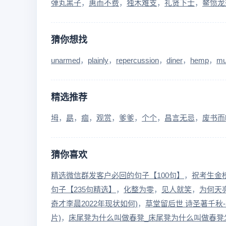
弹丸黑子
惠而不费
独木难支
礼贤下士
鳌愤龙
猜你想找
unarmed
plainly
repercussion
diner
hemp
mu
精选推荐
坶
勗
痼
观赏
爹爹
个个
昌言无忌
废书而
猜你喜欢
精选微信群发客户必回的句子【100句】
祝考生金
句子【235句精选】
化整为零
见人就笑
为何天
奇才李晨2022年现状如何)
草堂留后世 诗圣著千秋
片)
床尾凳为什么叫做春凳_床尾凳为什么叫做春凳