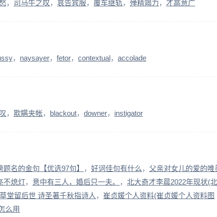
愁
司马牛之叹
哀告宾服
覆车继轨
殚精竭力
才高意广
ssy
naysayer
fetor
contextual
accolade
叹
欺瞒夹帐
blackout
downer
instigator
榜题名的金句【优选97句】
好词佳句有什么
父亲对女儿的爱的唯
亮不熄灯
意中有三人，婚后只一夫。
北大奇才李晨2022年现状(
-草堂留后世 诗圣著千秋指诗人
崔贞媛个人资料(崔贞媛个人资料图
怎么用