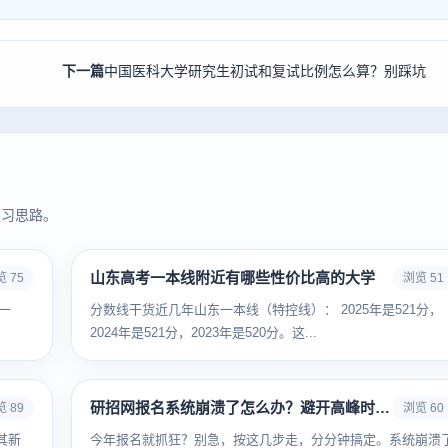
下一篇
中国医科大学研究生初试和复试比例怎么算？别踩坑
复习思路。
山东高考一本线附近有哪些性价比高的大学
 75
浏览 51
一
分数线干货近几年山东一本线（特控线）： 2025年是521分，
2024年是521分，2023年是520分。这...
研招网报名系统崩溃了怎么办？避开高峰时段小技巧
 89
浏览 60
其新
今年报名就抓狂？别急，按这几步走，分分钟搞定。系统崩溃