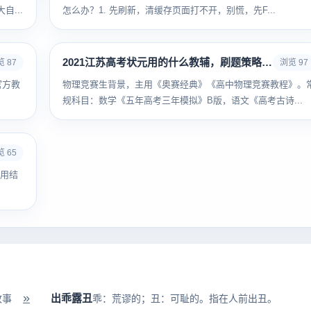
...
怎么办？1. 先刷新，清缓存页面打不开，别慌，先F...
2021江苏高考状元用的什么教辅，刷题策略曝光
 87
浏览 97
官方教
物理竞赛生背景，主用《奥赛经典》《高中物理竞赛教程》。
规科目：数学《五年高考三年模拟》B版，语文《高考古诗...
 65
录用结
.
»
出乖露丑
故事
乖：荒谬的；丑：可耻的。指在人前出丑。