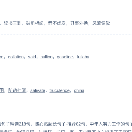
读书三到
鼓角相闻
箭不虚发
丑事外扬
风流倜傥
um
collation
said
bullion
gasoline
lullaby
困
防萌杜渐
salivate
truculence
china
句子精选218句
随心贴超长句子-推荐82句
中年人努力工作的句