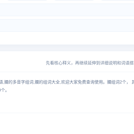
先看核心释义，再继续延伸到详细说明和词语搭
语,孄的多音字组词,孄的组词大全,欢迎大家免费查询使用。孄组词2个， 
0个。