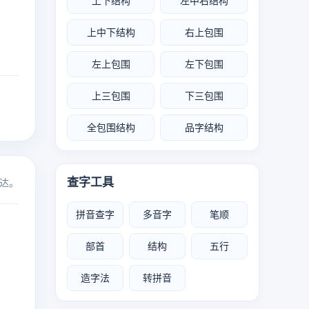
上下结构
左中右结构
上中下结构
右上包围
左上包围
左下包围
上三包围
下三包围
全包围结构
品字结构
查字工具
表达。
拼音查字
多音字
笔顺
部首
结构
五行
造字法
转拼音