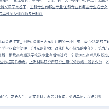
离婚打一物理名词
牛海打一成语
有一天小明不小心掉进了无底洞
微博义勇军鬼谷子
工科专业有哪些专业;工科专业有哪些专业适合女
病毒性肺炎到白肺多长时间
凯勒英语作文_《假如给我三天光明》的另一种回响：海伦·凯勒的生
小学毕业感言简短_《时光的礼物：致我们永不散场的童年》
第九
编版
杨紫高考后选学校选专业有后悔过吗
宁夏2021高考录取线比
这些数据帮你参考
上海材料研究所研究生复试分数线一般多少分
2
查字
成语大全
范文资料
近义词查询
英语单词
汉语词典