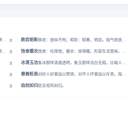
»
跌宕昭彰
矛：进攻敌人的刺击武器；盾：保护自己的盾牌。比喻自己说话做事前后抵触...
跌宕：放纵不拘；昭彰：昭著，明显。指气势放纵不拘，文意显明。
»
饱食暖衣
缟纻：缟带和纻衣。缟带指用白色绢制成的大带。纻衣指用苎麻纤维织成的衣...
饱食：吃得饱；暖衣：穿得暖。形容生活宽裕，衣食丰足。
»
冰清玉洁
象冰那样清澈透明，象玉那样洁白无瑕。比喻人的操行清白（多用于女子）。
»
褒善贬恶
对好人好事加以赞扬；对坏人坏事加以斥责。指分清善恶，提出公正的评价。
»
齿剑如归
犹言视死如归。