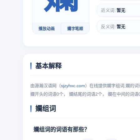
近义词
暂无
反义词
暂无
播放动画
孄字笔顺
基本解释
由源瀚汉语网（
sjzyhxc.com
）在线提供孄字组词,孄的词
孄开头的词语0个， 孄结尾的词语2个， 孄在中间的词语
孄组词
孄组词的词语有那些？