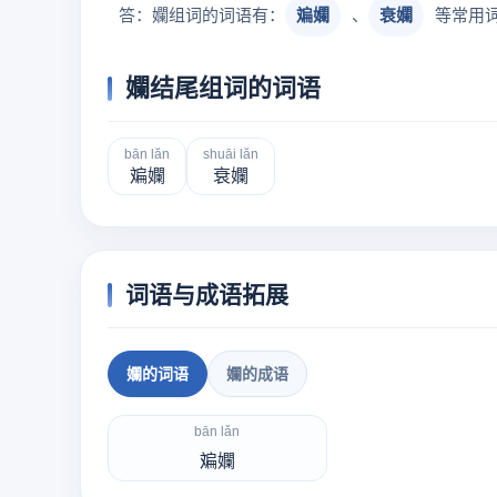
答：孄组词的词语有：
斒孄
、
衰孄
等常用
孄结尾组词的词语
bān lăn
shuāi lăn
斒孄
衰孄
词语与成语拓展
孄的词语
孄的成语
bān lǎn
斒孄