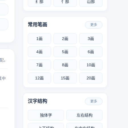
纟部
忄部
山部
常用笔画
更多
1画
2画
3画
4画
5画
6画
配。
7画
8画
10画
12画
15画
20画
其中
汉字结构
更多
独体字
左右结构