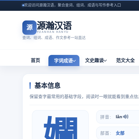
欢迎访问源瀚汉语，聚合查词、组词、成语与写作参考入口
源瀚汉语
源
YUANHAN HANYU
查词、组词、成语、作文参考一站直达
首页
文史趣谈
范文大全
字词成语
基本信息
保留查字最常用的基础字段，阅读时一眼就能看到重点信
🔊
lǎn
拼音
孄
部首
女部