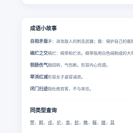
成语小故事
自相矛盾
缟纻之交
徊肠伤气
肠回转，气伤断。形容内心伤感。
翠消红减
形容女子姿容减退。
闭门扫迹
指杜绝宾客，不与来往。
同类型查询
譻
郾
戎
伦
龛
飻
瞧
鞵
蹉
耳