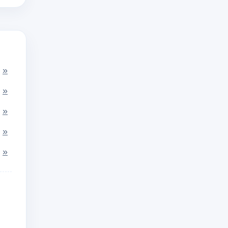
»
»
»
»
»