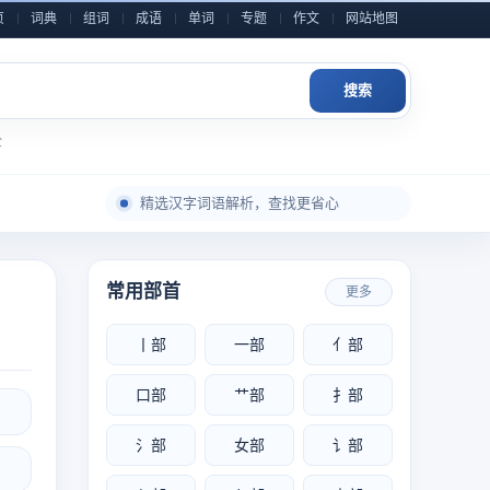
页
词典
组词
成语
单词
专题
作文
网站地图
搜索
全
每日积累一点，表达自然更从容
精选汉字词语解析，查找更省心
成语典故与写作素材，随查随用
近义反义辨析整理，用词表达更准确
常用部首
更多
小学到高中语文内容，分类检索更高效
作文金句和素材灵感，积累写作不发愁
丨部
一部
亻部
每日积累一点，表达自然更从容
口部
艹部
扌部
氵部
女部
讠部