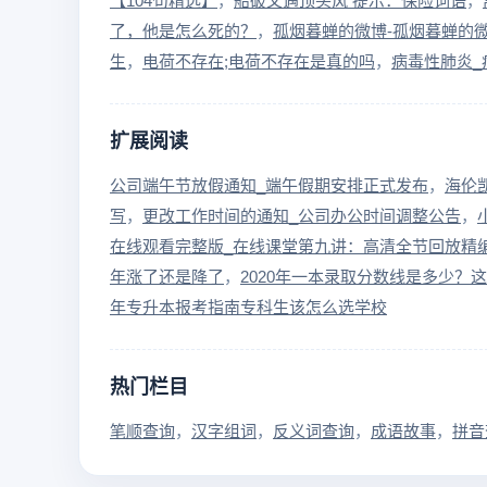
【104句精选】
船破又遇顶头风 提示：保险词语
了，他是怎么死的？
孤烟暮蝉的微博-孤烟暮蝉的
生
电荷不存在;电荷不存在是真的吗
病毒性肺炎_
扩展阅读
公司端午节放假通知_端午假期安排正式发布
海伦
写
更改工作时间的通知_公司办公时间调整公告
在线观看完整版_在线课堂第九讲：高清全节回放精
年涨了还是降了
2020年一本录取分数线是多少？
年专升本报考指南专科生该怎么选学校
热门栏目
笔顺查询
汉字组词
反义词查询
成语故事
拼音