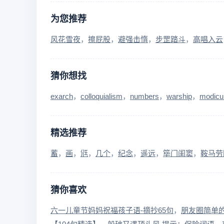
为您推荐
风花雪夜
擦屁股
避强击惰
步罡踏斗
高唱入云
猜你想找
exarch
colloquialism
numbers
warship
modic
精选推荐
蓄
画
尩
几个
纪念
遥远
筚门闺窦
鞍马劳
猜你喜欢
六一儿童节妈妈祝福孩子语-摘抄65句
朋友圈简单的