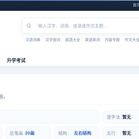
首
汉语词典
汉字组词
成语大全
英语单词
内容专题
作文大
升学考试
息。
造字法
暂无
总笔画
20画
结构
左右结构
五行
暂无